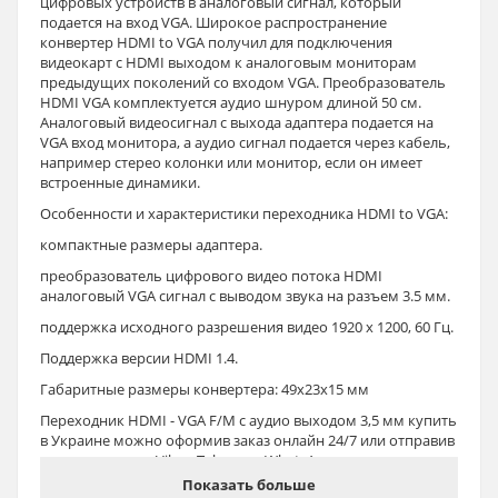
цифровых устройств в аналоговый сигнал, который
подается на вход VGA. Широкое распространение
конвертер HDMI to VGA получил для подключения
видеокарт с HDMI выходом к аналоговым мониторам
предыдущих поколений со входом VGA. Преобразователь
HDMI VGA комплектуется аудио шнуром длиной 50 см.
Аналоговый видеосигнал с выхода адаптера подается на
VGA вход монитора, а аудио сигнал подается через кабель,
например стерео колонки или монитор, если он имеет
встроенные динамики.
Особенности и характеристики переходника HDMI to VGA:
компактные размеры адаптера.
преобразователь цифрового видео потока HDMI
аналоговый VGA сигнал с выводом звука на разъем 3.5 мм.
поддержка исходного разрешения видео 1920 x 1200, 60 Гц.
Поддержка версии HDMI 1.4.
Габаритные размеры конвертера: 49x23x15 мм
Переходник HDMI - VGA F/M с аудио выходом 3,5 мм купить
в Украине можно оформив заказ онлайн 24/7 или отправив
уведомление на Viber, Telegram, WhatsApp
Показать больше