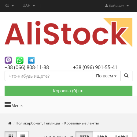
RU
UAH
Кабинет
+38 (066) 808-11-88
+38 (096) 901-55-41
По всем
Корзина (
0
) шт
Меню
Поликарбонат, Теплицы
Кровельные ленты
дате
цене
имени
сортировать по