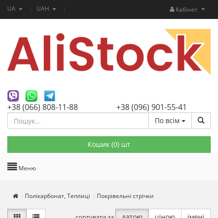
UA
UAH
Кабінет
+38 (066) 808-11-88
+38 (096) 901-55-41
По всім
Кошик (
0
) шт
Меню
Полікарбонат, Теплиці
Покрівельні стрічки
датою
ціною
імені
сортувати за