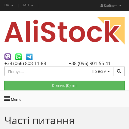
UA
UAH
Кабінет
+38 (066) 808-11-88
+38 (096) 901-55-41
По всім
Кошик (
0
) шт
Меню
Часті питання