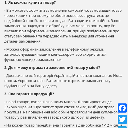
1. Як можна купити товар?
- Ви можете оформити замовлення самостійно, замовивши товар
через кошик, при цьому не обов'язково реєструватися; це
надійніший спосіб, оскільки всі дані Ви вводите самостійно. Ваше
замовлення надходить в обробку, після чого на пошту, яку Ви
вказали при оформленні замовлення, прийде повідомлення про
статус замовлення та передзвонить менеджер для уточнення
деталей замовлення.
- Можна оформити замовлення в телефонному режимі,
зателефонувавши нашим менеджером або скористатися
функцією «швидке замовлення».
2. Де я можу отримати замовлений товар у місті?
- Доставка по всій території України здійснюється компанією Нова
пошта, Укрпошта та ін. Ви зможете отримати замовлення у
відділенні або на Вашу адресу.
3. Яка гарантія продукції?
- на всі товари, куплені в нашому магазині, поширюється дія
Закону України "Про захист прав споживачів", який дає право
покупцеві на повернення або обмін протягом 14 днів купленого
товару у разі виявлення заводського шлюбу чи дефекту.
- На кожен товар передбачена гарантія від виробника 1-12 місяців