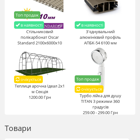
Топ продаж
в наявності
в наявності
Стільниковий
З'єднувальний
полікарбонат Oscar
алюмінієвий профіль
Standard 2100х6000х10
АПБК-54 6100 мм
мм
1958.00 - 2820.00 Грн
6137.00 - 7150.00 Грн
Топ продаж
очікується
Теплиця арочна Ідеал 2х1
очікується
м Секція
Турбо лійка для душу
1200.00 Грн
TITAN 3 режими 360
градусів
259.00 - 299.00 Грн
Товари
prev
next