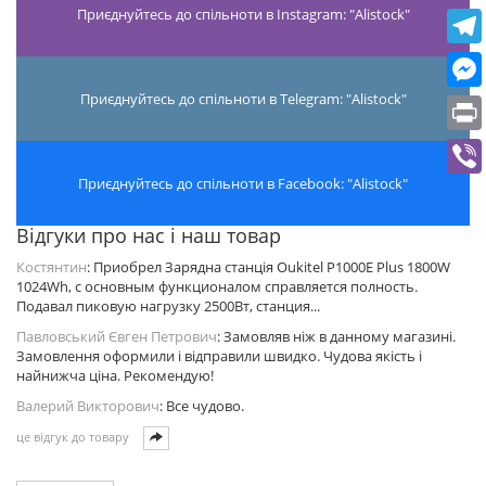
Приєднуйтесь до спільноти в Instagram: "Alistock"
Приєднуйтесь до спільноти в Telegram: "Alistock"
Приєднуйтесь до спільноти в Facebook: "Alistock"
Відгуки про нас і наш товар
Костянтин
: Приобрел Зарядна станція Oukitel P1000E Plus 1800W
1024Wh, с основным функционалом справляется полность.
Подавал пиковую нагрузку 2500Вт, станция...
Павловський Євген Петрович
: Замовляв ніж в данному магазині.
Замовлення оформили і відправили швидко. Чудова якість і
найнижча ціна. Рекомендую!
Валерий Викторович
: Все чудово.
це відгук до товару