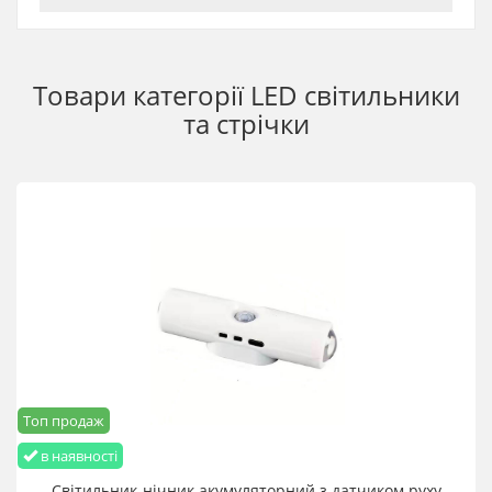
Сенсорне регулювання яскравості
Холодне світло 6000K
Ідеальна при відключеннях світла
Товари категорії
LED світильники
Характеристики
та стрічки
Тип: світлодіодна LED стрічка
Технологія світіння: COB
Довжина: 3 м
Живлення: USB 5V
Монтаж: самоклейка основа
Керування: сенсорне, регулювання яскравості
Колірна температура: 6000K
Призначення: декоративне та функціональне
освітлення
Робота від повербанка: так
Топ продаж
в наявності
Світильник-нічник акумуляторний з датчиком руху