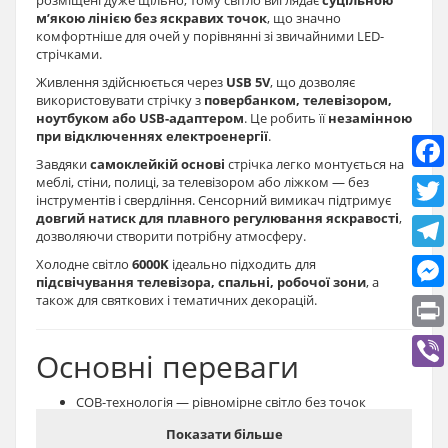
м’якою лінією без яскравих точок
, що значно
комфортніше для очей у порівнянні зі звичайними LED-
стрічками.
Живлення здійснюється через
USB 5V
, що дозволяє
використовувати стрічку з
повербанком, телевізором,
ноутбуком або USB-адаптером
. Це робить її
незамінною
при відключеннях електроенергії
.
Завдяки
самоклейкій основі
стрічка легко монтується на
меблі, стіни, полиці, за телевізором або ліжком — без
інструментів і свердління. Сенсорний вимикач підтримує
довгий натиск для плавного регулювання яскравості
,
дозволяючи створити потрібну атмосферу.
Холодне світло
6000K
ідеально підходить для
підсвічування телевізора, спальні, робочої зони
, а
також для святкових і тематичних декорацій.
Основні переваги
COB-технологія — рівномірне світло без точок
Самоклейка — швидкий монтаж без інструментів
Показати більше
Працює від повербанка (USB 5V)