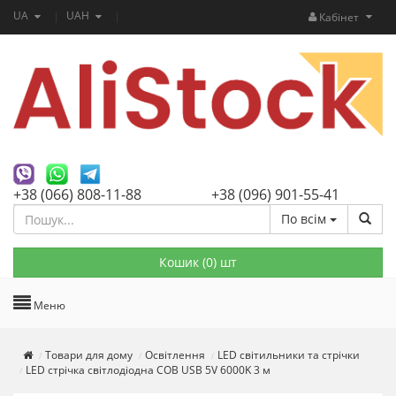
UA
UAH
Кабінет
+38 (066) 808-11-88
+38 (096) 901-55-41
По всім
Кошик (
0
) шт
Меню
Товари для дому
Освітлення
LED світильники та стрічки
LED стрічка світлодіодна COB USB 5V 6000K 3 м