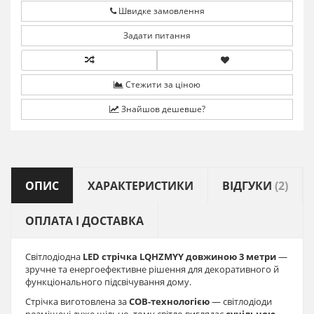
Швидке замовлення
Задати питання
Стежити за ціною
Знайшов дешевше?
ОПИС
ХАРАКТЕРИСТИКИ
ВІДГУКИ
(2)
ОПЛАТА І ДОСТАВКА
Світлодіодна
LED стрічка LQHZMYY довжиною 3 метри
—
зручне та енергоефективне рішення для декоративного й
функціонального підсвічування дому.
Стрічка виготовлена за
COB-технологією
— світлодіоди
розміщені дуже щільно, тому світло виглядає
суцільною