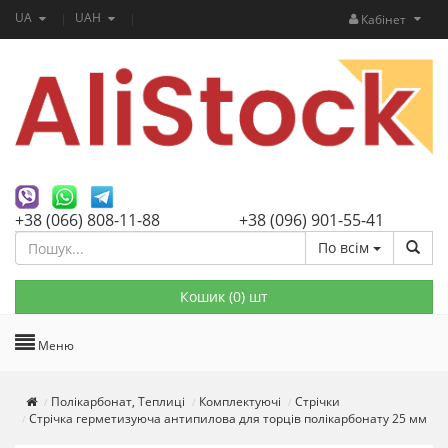
UA
UAH
Кабінет
+38 (066) 808-11-88
+38 (096) 901-55-41
По всім
Кошик (
0
) шт
Меню
Полікарбонат, Теплиці
Комплектуючі
Стрічки
Стрічка герметизуюча антипилова для торців полікарбонату 25 мм