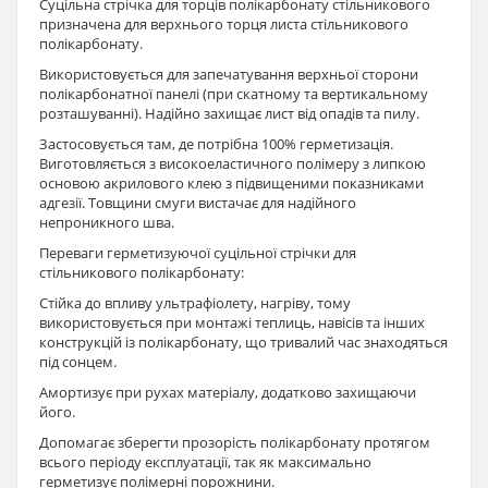
Суцільна стрічка для торців полікарбонату стільникового
призначена для верхнього торця листа стільникового
полікарбонату.
Використовується для запечатування верхньої сторони
полікарбонатної панелі (при скатному та вертикальному
розташуванні). Надійно захищає лист від опадів та пилу.
Застосовується там, де потрібна 100% герметизація.
Виготовляється з високоеластичного полімеру з липкою
основою акрилового клею з підвищеними показниками
адгезії. Товщини смуги вистачає для надійного
непроникного шва.
Переваги герметизуючої суцільної стрічки для
стільникового полікарбонату:
Стійка до впливу ультрафіолету, нагріву, тому
використовується при монтажі теплиць, навісів та інших
конструкцій із полікарбонату, що тривалий час знаходяться
під сонцем.
Амортизує при рухах матеріалу, додатково захищаючи
його.
Допомагає зберегти прозорість полікарбонату протягом
всього періоду експлуатації, так як максимально
герметизує полімерні порожнини.