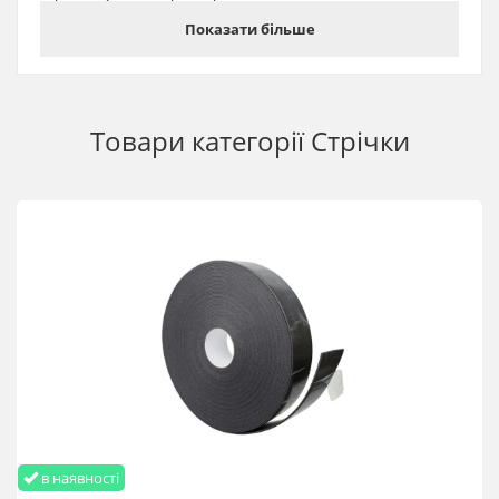
Може використовуватися в умовах підвищеної вологості,
Показати більше
не боїться різких коливань температури.
Підходить для конструкцій різної конфігурації, завдяки своїй
еластичності.
Водо- і пилонепроникна, відмінно герметизує.
Товари категорії
Стрічки
Достатньо тонка, щоб закритися П-подібним профілем,
допомагає краще зафіксувати його на торці.
Характеристики:
Товщина полікарбонату – 4-10 мм
Ширина стрічки – 25 мм
Довжина 50 м
Герметизуюча антипилова стрічка для торців
полікарбонату 25 мм купити оптом та в роздріб з
доставкою по Україні та Європі
в наявності