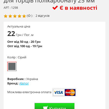
для торців полікарбонату 25 мм
Є в наявності
АРТ : 1298
(
)
|
2
відгуків
Актуальна ціна
22
Грн
/ Пог. м
Опт від 50 од - 20 Грн
Опт від 100 од - 19 Грн
Колір :
Сірий
Виробник :
Україна
Бренд:
Alenor
Можлива електронна оплата
Купити