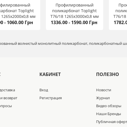
офилированный
Профилированный
Про
арбонат Toplight
поликарбонат Toplight
полик
 1265х2000х0,8 мм
T76/18 1265х3000х0,8 мм
T76/18
0 - 1060.00 Грн
1336.00 - 1590.00 Грн
1782.
ованный волнистый монолитный поликарбонат, поликарбонатный ш
С
КАБИНЕТ
ПОЛЕЗНО
доставка
Вход
Новости
и возврат
Регистрация
Журнал
опросы
Видео обзоры
Наши Бренды
Публичная офер