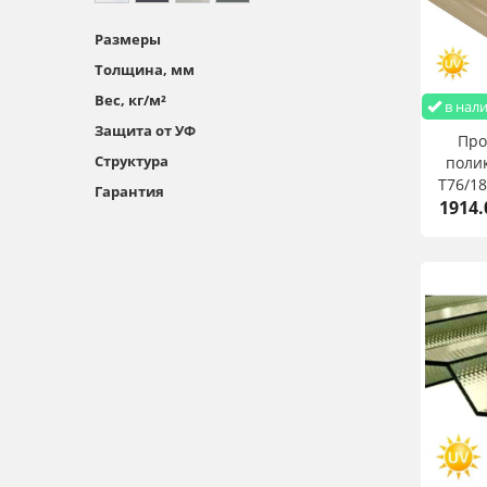
Размеры
Толщина, мм
Вес, кг/м²
в нал
Защита от УФ
Пр
Структура
полик
T76/18
Гарантия
1914.