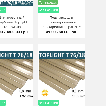
Топ продаж
чии
в наличии
филированный
Подставка для
арбонат Toplight
профилированного
76/18 Призма
поликарбоната трапеция
00 - 3800.00 Грн
5х6000х0,9 мм
49.00 - 60.00 Грн
Грека (10 шт)
чии
в наличии