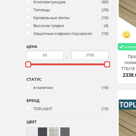
Комплектующие
(60)
Теплицы
(29)
Кровельные ленты
(10)
Высокие грядки
(4)
Защитные коврики под кресло
(10)
ЦЕНА
в нал
Пр
-
полик
T76/18
2338.
СТАТУС
в наличии
(16)
БРЕНД
TOPLIGHT
(15)
ЦВЕТ