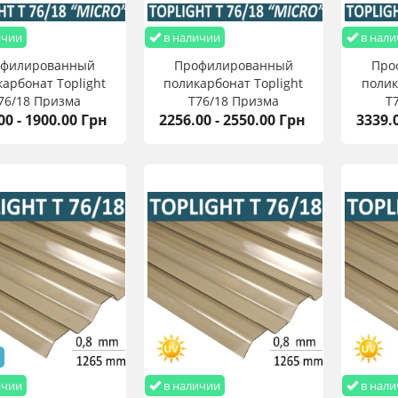
ичии
в наличии
в нали
офилированный
Профилированный
Про
арбонат Toplight
поликарбонат Toplight
полик
76/18 Призма
T76/18 Призма
T
00 - 1900.00 Грн
45х3000х0,9 мм
2256.00 - 2550.00 Грн
1045х4000х0,9 мм
3339.
104
ичии
в наличии
в нали