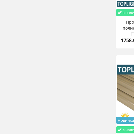
в нал
Пр
полик
T
1758.
10
Новинка
в нал