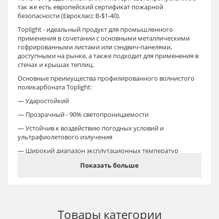
так же есть европейский сертификат пожарной
безопасности (Еврокласс В-$1-40).
Toplight - идеальный продукт для промышленного
применения в сочетании с основными металлическими
гофрированными листами или сэндвич-панелями,
доступными на рынке, а также подходит для применения в
стенах и крышах теплиц.
Основные преимущества профилированного волнистого
поликарбоната Toplight:
— Ударостойкий
— Прозрачный - 90% светопроницаемости
— Устойчив к воздействию погодных условий и
ультрафиолетового излучения
— Широкий диапазон эксплутационных температур
— Устойчив к воздействию широкого спектра химических
Показать больше
веществ
— Обладает легким весом
— Хорошие пожаростойкие качества - при горении не
выделяет токсических газов
Товары категории