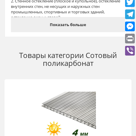
2. Стенное остекление (плоское и купольное), остекление
внутренних стен, не несущих и наружных стен
промышленных, спортивных и торговых зданий,
остекление окон и дверей.
Показать больше
3. Зенитные фонари, подвесные светорассеивающие
потолки, балконы, перегородки в ванной и душе.
4. Аэропорты, вокзалы, остановки общественного
транспорта, железнодорожные станции и станции метро,
залы ожидания.
Товары категории
Сотовый
5. Парковка, навесы, АЗС, крытые автостоянки,
поликарбонат
шумоизоляционные экраны.
6. Перекрытие рынков и торговых комплексов.
7. Остекление витрин, летних кафе, зимних садов,
плавательных бассейнов и оранжерей, внутренних
двориков, детских площадок и беседок.
8. Арочные перекрытия, козырьки, ограждения, навесы,
туннели, переходы, пешеходные галереи, внутренние
светопрозрачные перегородки.
9. Светопрозрачные перекрытия спортивных сооружений
и выставочных объектов.
10. Остекление объектов сельскохозяйственного