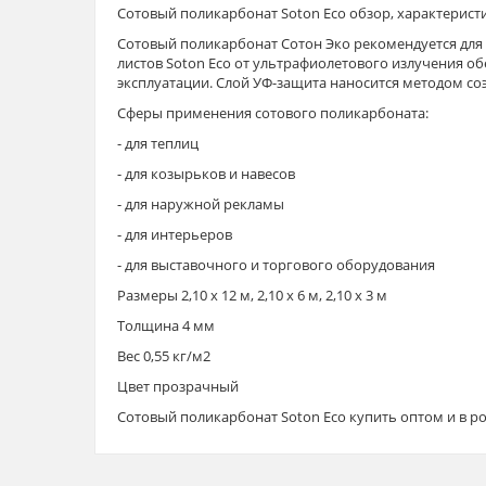
Сотовый поликарбонат Soton Eco обзор, характерист
Сотовый поликарбонат Сотон Эко рекомендуется для
листов Soton Eco от ультрафиолетового излучения о
эксплуатации. Слой УФ-защита наносится методом со
Сферы применения сотового поликарбоната:
- для теплиц
- для козырьков и навесов
- для наружной рекламы
- для интерьеров
- для выставочного и торгового оборудования
Размеры 2,10 х 12 м, 2,10 х 6 м, 2,10 х 3 м
Толщина 4 мм
Вес 0,55 кг/м2
Цвет прозрачный
Сотовый поликарбонат Soton Eco купить оптом и в ро