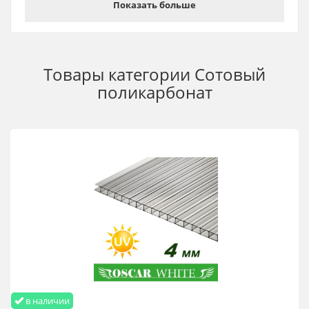
Показать больше
- кровли
Посредством поликарбоната Oscar Premium остекляют
ангары и возводят звукоизоляционные барьеры вдоль
автомагистралей. И самое главное, этот поликарбонат,
изготовленный по ГОСТу, особенно популярен в укрытии
Товары категории
Сотовый
парников, строительстве теплиц, оборудовании оранжерей
поликарбонат
и зимних садов.
Сотовый поликарбонат Oscar Premium 8 мм 2,1х12 м
купить оптом и в розницу с доставкой по Украине
в наличии