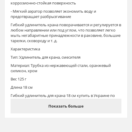
коррозионно-стойкая поверхность
- Мягкий аэратор позволяет экономить воду и
предотвращает разбрызгивание
Гибкий удлинитель крана поворачивается и регулируется в
любом направлении или под углом, что позволяет легко
мыть негабаритные принадлежности в раковине, большие
тарелки, сковороду и т. д.
Характеристика
Тип: Удлинитель для крана, смесителя
Материал: Трубка из нержавеющей стали, оранжевый
силикон, хром
Вес 125 г
Длина 18 см
Гибкий удлинитель для крана 18 см купить в Украине по
низкой цене можно оформив заказ онлайн 24/7 или
позвонив по телефонам горячей линии
Показать больше