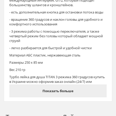
международный интерфейс G1/2, который подходит
большинству шлангов и кронштейнов.
- есть дополнительная кнопка для остановки потока воды
- вращение 360 градусов и наклон головы для удобного и
комфортного использования
- 3 режима работы с помощью переключателя, а также
четвертый режим без головы который обладает мощной
струей
- легко разбирается для быстрой и удобной чистки
Материал АБС пластик, нержавеющая сталь
Размеры 250 х 85 мм
Вес 210 гр
Турбо лейка для душа TITAN 3 режима 360 градусов купить
в Украине можно оформив заказ онлайн (24/7) или
отправив уведомление на Viber, Telegram, WhatsApp, Signal
380668081188
Показать больше