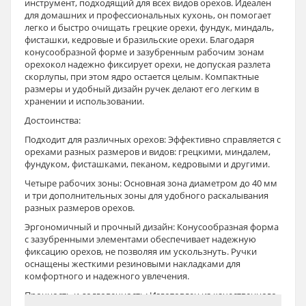
инструмент, подходящий для всех видов орехов. Идеален
для домашних и профессиональных кухонь, он помогает
легко и быстро очищать грецкие орехи, фундук, миндаль,
фисташки, кедровые и бразильские орехи. Благодаря
конусообразной форме и зазубренным рабочим зонам
орехокол надежно фиксирует орехи, не допуская разлета
скорлупы, при этом ядро остается целым. Компактные
размеры и удобный дизайн ручек делают его легким в
хранении и использовании.
Достоинства:
Подходит для различных орехов: Эффективно справляется с
орехами разных размеров и видов: грецкими, миндалем,
фундуком, фисташками, пеканом, кедровыми и другими.
Четыре рабочих зоны: Основная зона диаметром до 40 мм
и три дополнительных зоны для удобного раскалывания
разных размеров орехов.
Эргономичный и прочный дизайн: Конусообразная форма
с зазубренными элементами обеспечивает надежную
фиксацию орехов, не позволяя им ускользнуть. Ручки
оснащены жесткими резиновыми накладками для
комфортного и надежного увлечения.
Прочность и долговечность: Изготовлен из качественного