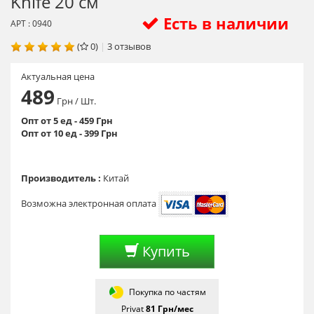
Knife 20 см
Есть в наличии
АРТ : 0940
(
0)
|
3
отзывов
Актуальная цена
489
Грн
/ Шт.
Опт от 5 ед - 459 Грн
Опт от 10 ед - 399 Грн
Производитель :
Китай
Возможна электронная оплата
Купить
Покупка по частям
Privat
81
Грн/мес