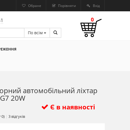
Обране
Порівняти
Вхід
0
41
По всім
РЕЖЕННЯ
орний автомобільний ліхтар
e G7 20W
Є в наявності
0)
|
3
відгуків