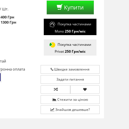
Купити
/ Шт.
1400 Грн
- 1300 Грн
Покупка частинами
Mono
250
Грн/мiс
Покупка частинами
Privat
250
Грн/мiс
тай
тронна оплата
Швидке замовлення
Задати питання
Стежити за ціною
Знайшов дешевше?