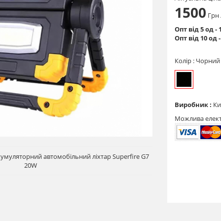
1500
Грн
Опт від 5 од - 
Опт від 10 од 
Колір :
Чорний
Виробник :
Ки
Можлива елек
муляторний автомобільний ліхтар Superfire G7
20W