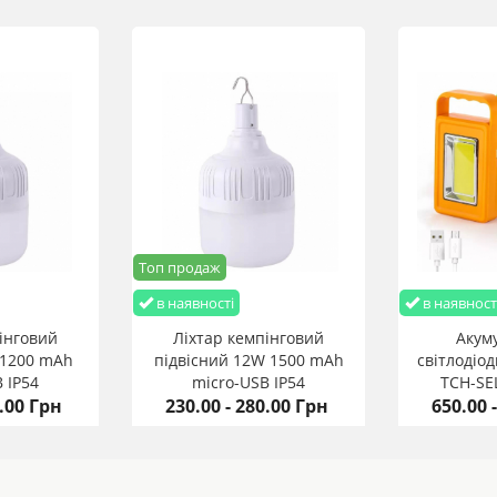
Топ продаж
в наявності
в наявност
інговий
Ліхтар кемпінговий
Акум
 1200 mАh
підвісний 12W 1500 mАh
світлодіо
 IP54
micro-USB IP54
TCH-SE
5.00 Грн
230.00 - 280.00 Грн
650.00 