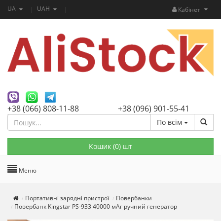
UA
UAH
Кабінет
+38 (066) 808-11-88
+38 (096) 901-55-41
По всім
Кошик (
0
) шт
Меню
Портативні зарядні пристрої
Повербанки
Повербанк Kingstar PS-933 40000 мАг ручний генератор