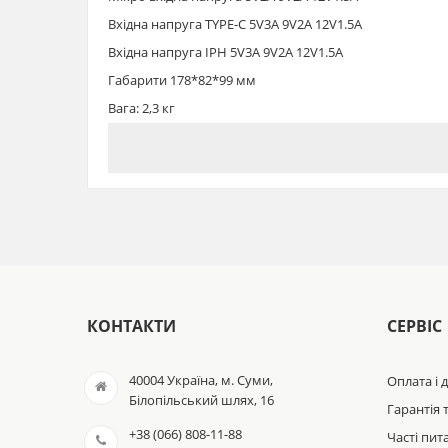
Вхідна напруга TYPE-C 5V3A 9V2A 12V1.5A
Вхідна напруга IPH 5V3A 9V2A 12V1.5A
Габарити 178*82*99 мм
Вага: 2,3 кг
Гарантія: 1 рік
Повербанк 100000 мАг 66W BY-620DX BOXUY купити в 
КОНТАКТИ
СЕРВІС
40004 Україна, м. Суми,
Оплата і 
Білопільський шлях, 16
Гарантія 
+38 (066) 808-11-88
Часті пит