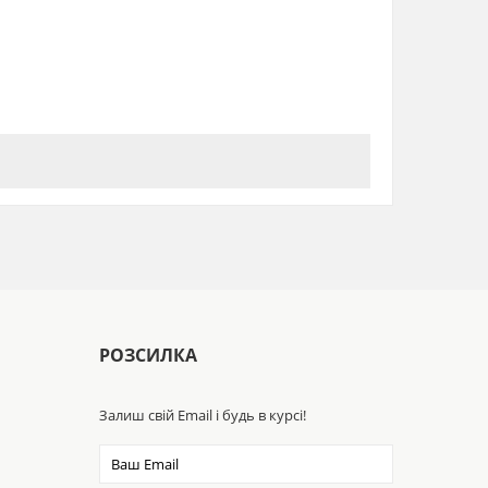
о зателефонувавши за телефонами гарячої лінії
РОЗСИЛКА
Залиш свій Email і будь в курсі!