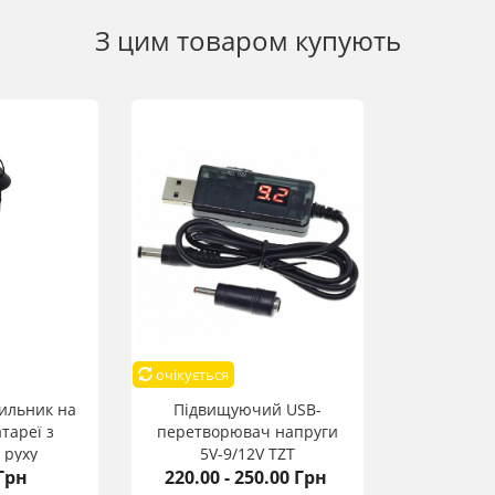
З цим товаром купують
очікується
ильник на
Підвищуючий USB-
тареї з
перетворювач напруги
 руху
5V-9/12V TZT
Грн
220.00 - 250.00 Грн