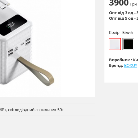
3900
Грн
Опт від 3 од - 
Опт від 5 од - 
Колір :
Білий
Виробник :
Ки
Бренд:
BOXUY
Вт, світлодіодний світильник 5Вт