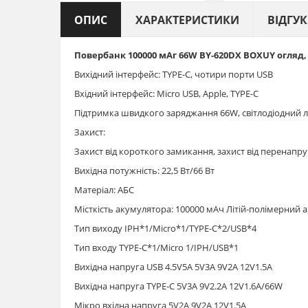
ОПИС
ХАРАКТЕРИСТИКИ
ВІДГУ
Повербанк 100000 мАг 66W BY-620DX BOXUY огляд
Вихідний інтерфейс: TYPE-C, чотири порти USB
Вхідний інтерфейс: Micro USB, Apple, TYPE-C
Підтримка швидкого заряджання 66W, світлодіодний л
Захист:
Захист від короткого замикання, захист від перенапру
Вихідна потужність: 22,5 Вт/66 Вт
Матеріал: АБС
Місткість акумулятора: 100000 мАч Літій-полімерний 
Тип виходу IPH*1/Micro*1/TYPE-C*2/USB*4
Тип входу TYPE-C*1/Micro 1/IPH/USB*1
Вихідна напруга USB 4.5V5A 5V3A 9V2A 12V1.5A
Вихідна напруга TYPE-C 5V3A 9V2.2A 12V1.6A/66W
Мікро вхідна напруга 5V2A 9V2A 12V1.5A