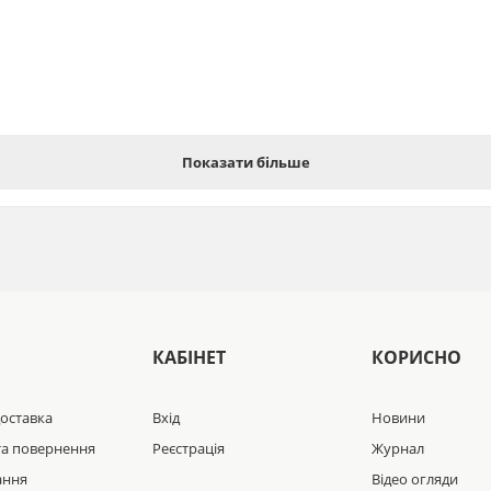
Показати більше
Україні за низькою ціною можна оформивши замовлення онлайн 24/7 аб
КАБІНЕТ
КОРИСНО
доставка
Вхід
Новини
та повернення
Реєстрація
Журнал
ання
Відео огляди