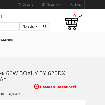
Обране
Порівняти
Вхід
0
41
По всім
РЕЖЕННЯ
нк 66W BOXUY BY-620DX
Аг
Немає в наявності
0)
|
3
відгуків