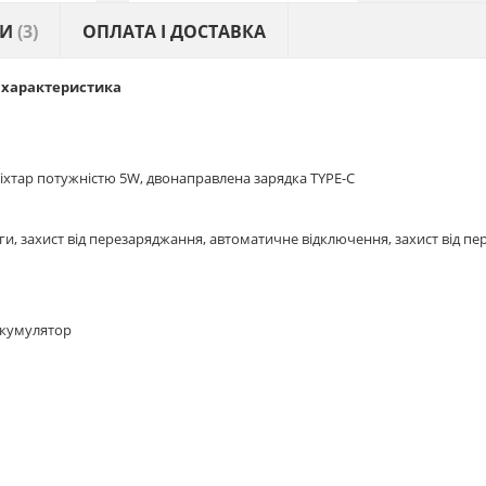
КИ
(3)
ОПЛАТА І ДОСТАВКА
, характеристика
іхтар потужністю 5W, двонаправлена зарядка TYPE-C
ги, захист від перезаряджання, автоматичне відключення, захист від пе
акумулятор