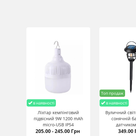
Топ продаж
в наявності
в наявності
Ліхтар кемпінговий
Вуличний світ
підвісний 9W 1200 mАh
сонячній ба
micro-USB IP54
датчиком
205.00 - 245.00 Грн
349.00 