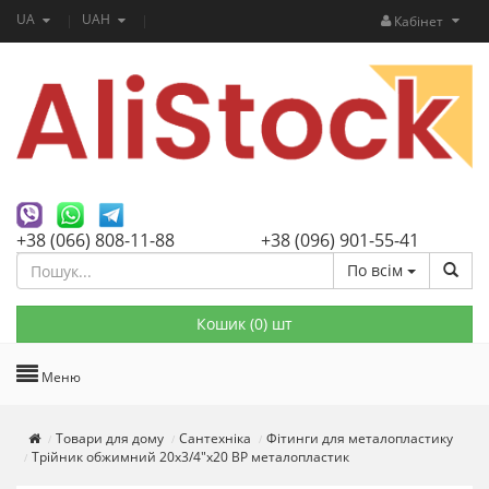
UA
UAH
Кабінет
+38 (066) 808-11-88
+38 (096) 901-55-41
По всім
Кошик (
0
) шт
Меню
Товари для дому
Сантехніка
Фітинги для металопластику
Трійник обжимний 20х3/4"х20 ВР металопластик