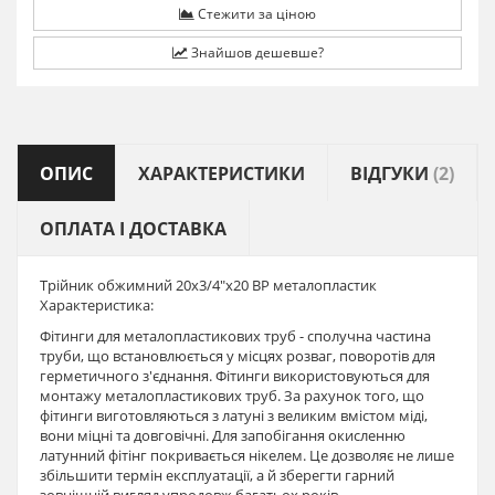
Стежити за ціною
Знайшов дешевше?
ОПИС
ХАРАКТЕРИСТИКИ
ВІДГУКИ
(2)
ОПЛАТА І ДОСТАВКА
Трійник обжимний 20х3/4"х20 ВР металопластик
Характеристика:
Фітинги для металопластикових труб - сполучна частина
труби, що встановлюється у місцях розваг, поворотів для
герметичного з'єднання. Фітинги використовуються для
монтажу металопластикових труб. За рахунок того, що
фітинги виготовляються з латуні з великим вмістом міді,
вони міцні та довговічні. Для запобігання окисленню
латунний фітінг покривається нікелем. Це дозволяє не лише
збільшити термін експлуатації, а й зберегти гарний
зовнішній вигляд упродовж багатьох років.