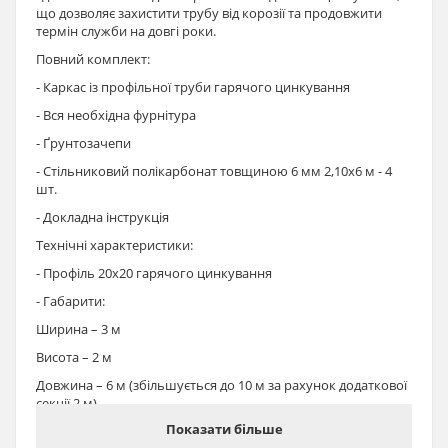
що дозволяє захистити трубу від корозії та продовжити
термін служби на довгі роки.
Повний комплект:
- Каркас із профільної труби гарячого цинкування
- Вся необхідна фурнітура
- Ґрунтозачепи
- Стільниковий полікарбонат товщиною 6 мм 2,10х6 м - 4
шт.
- Докладна інструкція
Технічні характеристики:
- Профіль 20х20 гарячого цинкування
- Габарити:
Ширина – 3 м
Висота – 2 м
Довжина – 6 м (збільшується до 10 м за рахунок додаткової
секції 2 м)
Показати більше
- Цілісні арки (дуги)