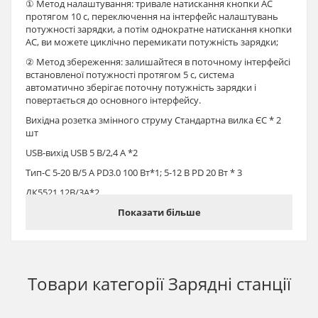
① Метод налаштування: тривале натискання кнопки AC
протягом 10 с, переключення на інтерфейс налаштувань
потужності зарядки, а потім однократне натискання кнопки
AC, ви можете циклічно перемикати потужність зарядки;
② Метод збереження: залишайтеся в поточному інтерфейсі
встановленої потужності протягом 5 с, система
автоматично зберігає поточну потужність зарядки і
повертається до основного інтерфейсу.
Вихідна розетка змінного струму Стандартна вилка ЄС * 2
шт
USB-вихід USB 5 В/2,4 А *2
Тип-C 5-20 В/5 А PD3.0 100 Вт*1; 5-12 В PD 20 Вт * 3
ДК5521 12В/3А*2
Вихід прикурювача 12В/10А
Показати більше
Вимкнення Струм <500 мкА
BMS контролер - Є
ДБЖ 0,01 сек
Товари категорії
Зарядні станції
Робоча температура -10℃ - 40℃ Час заряджання 1,5 години
(зарядка від мережі змінного струму + сонячна панель); 5-6
годин (сонячні панелі 500 Вт)