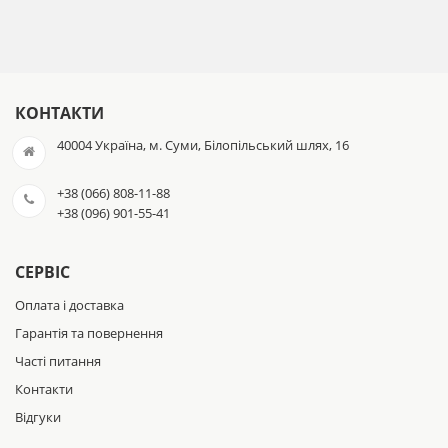
Опис
- Маленький, але потужний міні-комп'ютер.
Міні-ПК Blackview MP60 має розміри всього 5х5х2,1 дюйма,
його можна легко розмістити на робочому столі або в
невеликому приміщенні. Крім того, він поставляється з
КОНТАКТИ
кронштейном VESA, щоб повісити міні-ПК на задню частину
великого монітора, що є чудовим способом економії місця.
40004 Україна, м. Суми, Білопільський шлях, 16
Дає вам чисте та незахаращене середовище робочого
столу. У той же час він має суперпродуктивність, може
+38 (066) 808-11-88
допомогти вам робити все, що ви хочете, і підтримує
+38 (096) 901-55-41
виведення 4K, надчіткий дисплей.
- потужний Intel 11-го покоління N509
СЕРВІС
У міні-комп'ютерах Blackview використовується процесор
Intel Celeron N5095 (4C/4T, 4 МБ кеш-пам'яті L3, базова
Оплата і доставка
частота 2,0 ГГц з можливістю збільшення до 2,9 ГГц),
частота процесора досягає 2 933 МГц, а найновіша опера 11
Гарантія та повернення
Pro та Intel UHD Graphics (750 МГц) з легкістю справляються
Часті питання
з роботою в Інтернеті, читанням електронної пошти,
редагуванням документів, домашнім офісом і т. д., навіть
Контакти
для професійного використання, такого як редагування
фотографій, з інтерфейсом користувача, близьким до
Відгуки
настільного комп'ютера.