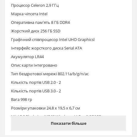
Процесор Celeron 2,9 ГГц
Марка чіпсета ‎Intel
Оперативна пам'ять 8 ГБ DDR4
Жорсткий диск ‎256 ГБ SSD
Графічний співпроцесор ‎Intel UHD Graphicsl
Інтерфейс жорсткого диска Serial ATA
Акумулятор LR44
Опис карти ‎Інтегровано
Тип бездротової мережі 802.11a/b/g/n/ac
Кількість портів USB 2.0 ‎- 2
Кількість портів USB 3.0 - ‎2
Вага 998 гр
Розміри упаковки 24,8 х 19,5 х 6,7 см
Mini PC Blackview MP60 Windows 11 Pro 8/256GB купити в
Україні за низькою ціною можна оформивши замовлення
Показати більше
онлайн 24/7 або зателефонувавши за телефонами гарячої
лінії