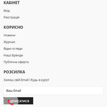
КАБІНЕТ
- 8 ГБ ОЗУ, 256 ГБ SSD ДО 2 Т
Настільний міні-комп'ютер Blackview з високошвидкісною 8
Вхід
ГБ ОЗУ DDR4 та вбудованим твердотільний накопичувач
Реєстрація
M.2 2280 об'ємом 256 ГБ, завантажується за лічені секунди і
працює плавніше. Він може підтримувати такі завдання, як
КОРИСНО
перегляд декількох вкладок із надмірним споживанням
пам'яті та швидке та легке відкриття величезного
Новини
графічного файлу. Можна розширити сховища до 2 ТБ.
Журнал
- Поліпшіть свій робочий простір
Відео огляди
MP60 розроблений з USB 2.0 Type-A*2, USB 3.0 Type-A*2, 4K
HDMI 1.4b Type A*2, порт RJ45 Gigabit Ethernet*1, роз'єм
Наші Бренди
постійного струму*1, 3,5 мм аудіо-вхід/вихід Jack*1 та
Публічна оферта
дводіапазонний Wi-Fi 2,4G + 5,0G, Bluetooth 4.2. Одночасно
можна легко підключити кілька пристроїв Bluetooth, таких
як гарнітура, миша, клавіатура тощо. Порт Gigabit Ethernet
РОЗСИЛКА
забезпечує надшвидкісну мережу, надзвичайно швидке
завантаження та завантаження файлів, відмовляючись від
Залиш свій Email і будь в курсі!
очікування. Він може працювати з сервером, обладнанням
для моніторингу, оргтехнікою, монітором, проектором,
телевізором тощо.
- Підтримка двоекранного дисплея UHD 4
ПІДПИСАТИСЯ
Міні-ігровий ПК із загальною графікою Intel UHD Graphics