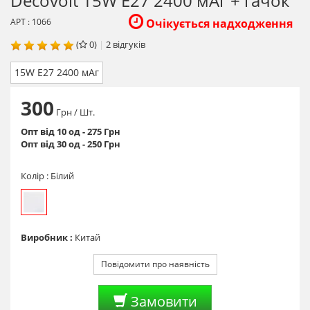
Decovolt 15W E27 2400 мАг + гачок
АРТ : 1066
Очікується надходження
(
0)
|
2
відгуків
15W E27 2400 мАг
300
Грн
/ Шт.
Опт від 10 од - 275 Грн
Опт від 30 од - 250 Грн
Колір :
Білий
Виробник :
Китай
Повідомити про наявність
Замовити