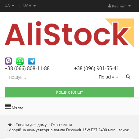
UA
UAH
Кабінет
+38 (066) 808-11-88
+38 (096) 901-55-41
По всім
Кошик (
0
) шт
Меню
Товари для дому
Освітлення
Аварійна акумуляторна лампа ​Decovolt 15W E27 2400 мАг + гачок