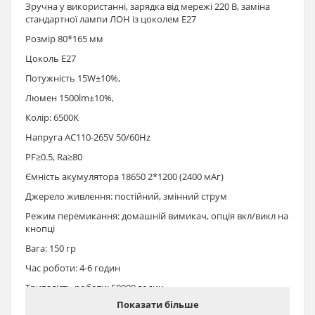
Зручна у використанні, зарядка від мережі 220 В, заміна
стандартної лампи ЛОН із цоколем Е27
Розмір 80*165 мм
Цоколь E27
Потужність 15W±10%,
Люмен 1500lm±10%,
Колір: 6500K
Напруга AC110-265V 50/60Hz
PF≥0.5, Ra≥80
Ємність акумулятора 18650 2*1200 (2400 мАг)
Джерело живлення: постійний, змінний струм
Режим перемикання: домашній вимикач, опція вкл/викл на
кнопці
Вага: 150 гр
Час роботи: 4-6 годин
Тривалість роботи: 50000 годин
Показати більше
Гарантія: 1 рік