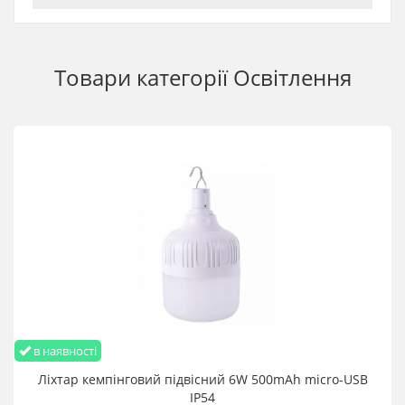
Аварійна акумуляторна лампа Decovolt 15W E27 зі знімним
акумулятором 2400 мАч купити в Україні за низькою ціною
можна оформивши замовлення онлайн 24/7 або
зателефонувавши за телефонами гарячої лінії
Товари категорії
Освітлення
в наявності
Ліхтар кемпінговий підвісний 6W 500mАh micro-USB
IP54