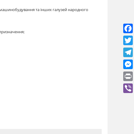
о-, машинобудування та інших галузей народного
 призначення;
оїть, від каміння до молотка, не руйнуючись.