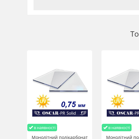
Полікарбонатний лист має ударну в'язкість, яка в 250 р
несанкціонованого проникнення.
- Полікарбонатні монолітні листи торгової марки Oscar-
їх практично неможливо розбити. Завдяки низькій пи
в якій застосовується скло, сприяють значному зниж
То
- Полікарбонатні монолітні листи торгової марки Os
стійкість до атмосферних впливів. Прозорий монолітний
- Монолітний лист Oscar-Pr Solid призначений для три
температура переходу до крихкого стану дуже низька 
- Полікарбонатні листи торгової марки Oscar-Pr Solid
спалахує, а плавиться, але за відсутності постійних
- Легкі в обігу та монтажі полікарбонатні листи торг
ножівкою по металу, ручною пилкою, циркулярною п
Монолітний полікарбонат Оскар Преміум 4 мм 2,05х3,0
в наявності
в наявності
Монолітний полікарбонат
Монолітний по