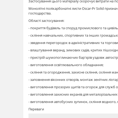
Застосування цього матеріалу скорочує витрати на п
Монолітні полікарбонатні листи Oscar-Pr Solid призна
господарства.
Області застосування:
- покриття будівель та споруд промислового та цивіл
- скління навчальних, спортивних та інших громадськ
- зведення перегородок в адміністративних та торгов
- влаштування веранд, зимових садів, критих пішохідн
- пристрій шумопоглинаючих бар'єрів уздовж автостр
- виготовлення освітлювального обладнання;
- скління та огородження, захисне скління, скління ма
- заповнення віконних отворів, монтаж зенітних ліхтар
- виготовлення прозорих щитів та огорож для служб 
- виготовлення захисних екранів для металорізальних в
- виготовлення автобусних зупинок, скління водного,
Переваги
- Полікарбонатний монолітний лист Oscar-Pr Solid є о