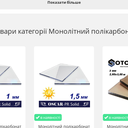
Показати більше
азів перевершує ударну в'язкість звичайного скла і в 10 разів - органіч
Pr Solid є ідеальною заміною на традиційні матеріали для скління. Вони 
томій вазі полікарбонатні листи дозволяють суттєво полегшити та здеш
енню витрат на перевезення, вантажно-розвантажувальні роботи та мо
вари категорії
Монолітний полікарбо
car-Pr Solid мають поверхню із нанесеним захисним шаром від ультраф
 лист Oscar-Pr Solid має відмінні світлопропускні здібності (75-90% зал
валого використання при температурі від -40°С до 120°С. Можливе вико
і становить -110°С
 – важкозаймистий матеріал, що самозагасає. Його температура займання 
 зовнішніх джерел високої температури плавлення швидко припиняється
ової марки Oscar-Pr Solid можуть бути точно та легко розрізані з вико
илкою, лобзиком.
5 м купити оптом та в роздріб з доставкою по Україні
в наявності
в наявност
лікарбонат
Монолітний полікарбонат
Монолітни