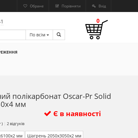
Обране
Порівняти
Вхід
0
41
По всім
РЕЖЕННЯ
ий полікарбонат Oscar-Pr Solid
50х4 мм
Є в наявності
)
|
2
відгуків
х6100х2 мм
Шагрень 2050х3050х2 мм