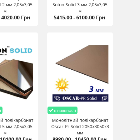
d 2 мм 2,05х3,05
Soton Solid 3 мм 2,05х3,05
м
м
- 4020.00 Грн
5415.00 - 6100.00 Грн
і
в наявності
й полікарбонат
Монолітний полікарбонат
d 5 мм 2,05х3,05
Oscar-Pr Solid 2050х3050х3
м
мм
 10100.00 Грн
8980.00 - 10450.00 Грн