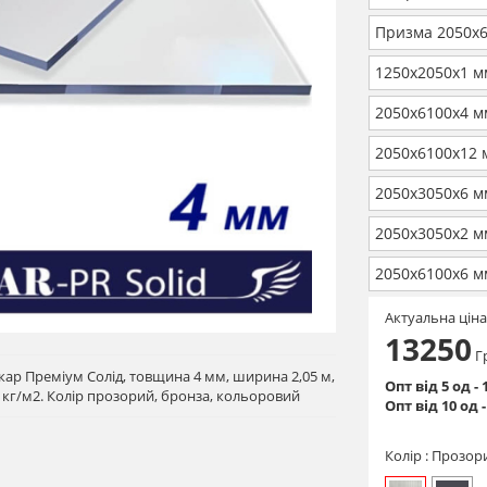
Призма 2050х
1250х2050х1 м
2050х6100х4 м
2050х6100х12 
2050х3050х6 м
2050х3050х2 м
2050х6100х6 м
Актуальна ціна
13250
Г
ар Преміум Солід, товщина 4 мм, ширина 2,05 м,
Опт від 5 од -
,8 кг/м2. Колір прозорий, бронза, кольоровий
Опт від 10 од 
Колір :
Прозор