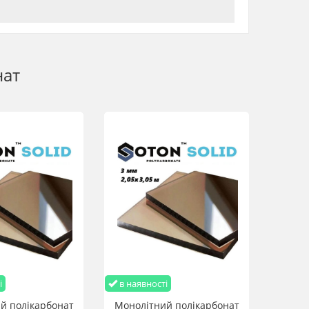
ного, і таким чином забезпечує захист від вандалізму та
безпечні та прості у різанні, монтажі та використанні,
евити несучу конструкцію порівняно з конструкцією,
нтаж.
нат
іолетового випромінювання, що забезпечує чудову
ежно від товщини листа).
ристання листа і за нижчих температур, оскільки
– 570 °С. Підданий дії відкритого вогню, матеріал не
ристанням стандартного слюсарного обладнання:
і
в наявності
й полікарбонат
Монолітний полікарбонат