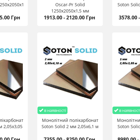
1250х2050х1
Oscar-Pr Solid
Soton Soli
1250х2050х1,5 мм
45.00 Грн
1913.00 - 2120.00 Грн
3578.00 
в наявності
в наявност
лікарбонат
Монолітний полікарбонат
Монолітни
м 2,05х3,05
Soton Solid 2 мм 2,05х6,1 м
Soton Soli
00.00 Грн
7355.00 - 8250.00 Грн
8980.00 -