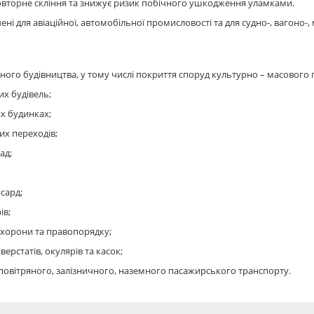
овторне скління та знижує ризик побічного ушкодження уламками.
чені для авіаційної, автомобільної промисловості та для судно-, вагон
ьного будівництва, у тому числі покриття споруд культурно – масового
их будівель;
их будинках;
их переходів;
ад;
нсард;
ів;
охорони та правопорядку;
ерстатів, окулярів та касок;
 повітряного, залізничного, наземного пасажирського транспорту.
дним із найміцніших і прозорих термопластичних матеріалів. Він протист