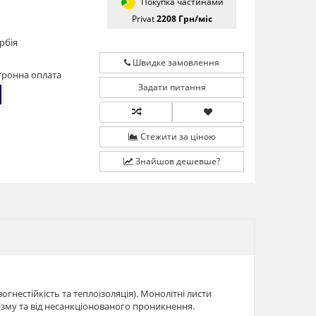
Покупка частинами
Privat
2208
Грн/мiс
рбія
Швидке замовлення
тронна оплата
Задати питання
Стежити за ціною
Знайшов дешевше?
гнестійкість та теплоізоляція). Монолітні листи
лізму та від несанкціонованого проникнення.