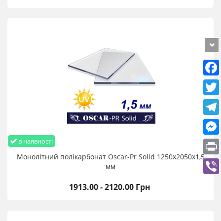
плавлення швидко припиняється
- Легкі в обігу та монтажі полікарбонатні листи торгової
марки Oscar-Pr Solid можуть бути точно та легко розрізані з
використанням стандартного слюсарного обладнання:
ножівкою по металу, ручною пилкою, циркулярною
пилкою, лобзиком.
Монолітний полікарбонат Оскар Преміум 2 мм 2,05х3,05 м
купити оптом та в роздріб з доставкою по Україні
в наявності
Монолітний полікарбонат Oscar-Pr Solid 1250х2050х1,5
мм
1913.00 - 2120.00 Грн