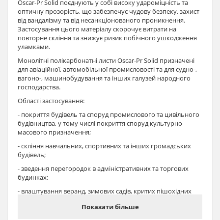
Oscar-Pr Solid поєднують у собі високу удароміцність та
оптичну прозорість, що забезпечує чудову безпеку, захист
від вандалізму та від несанкціонованого проникнення.
Застосування цього матеріалу скорочує витрати на
повторне скління та знижує ризик побічного ушкодження
уламками.
Монолітні полікарбонатні листи Oscar-Pr Solid призначені
для авіаційної, автомобільної промисловості та для судно-,
вагоно-, машинобудування та інших галузей народного
господарства.
Області застосування:
- покриття будівель та споруд промислового та цивільного
будівництва, у тому числі покриття споруд культурно –
масового призначення;
- скління навчальних, спортивних та інших громадських
будівель;
- зведення перегородок в адміністративних та торгових
будинках;
- влаштування веранд, зимових садів, критих пішохідних
переходів;
Показати більше
- пристрій шумопоглинаючих бар'єрів уздовж автострад;