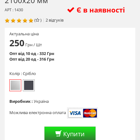
2100х20 мм
Є в наявності
АРТ : 1430
(
)
|
2
відгуків
Актуальна ціна
250
Грн
/ Шт
Опт від 10 од - 332 Грн
Опт від 20 од - 316 Грн
Колір :
Срібло
Виробник :
Україна
Можлива електронна оплата
Купити