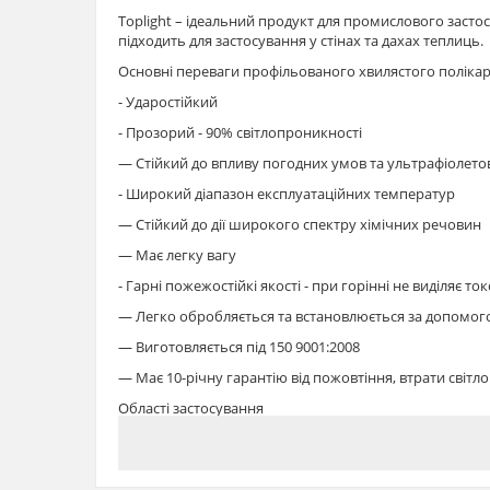
Toplight – ідеальний продукт для промислового заст
підходить для застосування у стінах та дахах теплиць.
Основні переваги профільованого хвилястого полікарб
- Ударостійкий
- Прозорий - 90% світлопроникності
— Стійкий до впливу погодних умов та ультрафіолет
- Широкий діапазон експлуатаційних температур
— Стійкий до дії широкого спектру хімічних речовин
— Має легку вагу
- Гарні пожежостійкі якості - при горінні не виділяє ток
— Легко обробляється та встановлюється за допомог
— Виготовляється під 150 9001:2008
— Має 10-річну гарантію від пожовтіння, втрати світл
Області застосування
Сільське господарство
- домашні теплиці