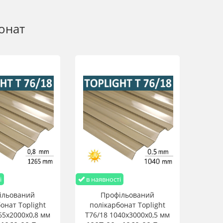
онат
і
в наявності
ільований
Профільований
онат Toplight
полікарбонат Toplight
65х2000х0,8 мм
T76/18 1040х3000х0,5 мм