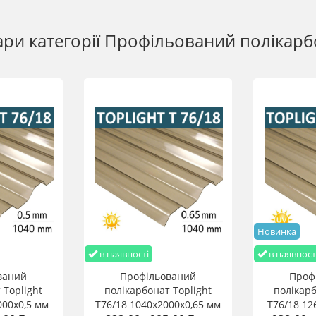
ри категорії
Профільований полікарб
го призначення
Новинка
в наявності
в наявност
ваний
Профільований
Проф
 Toplight
полікарбонат Toplight
полікарб
000х0,5 мм
T76/18 1040х2000х0,65 мм
T76/18 12