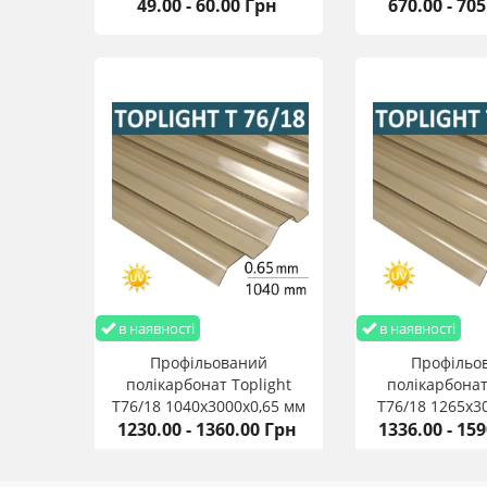
49.00 - 60.00 Грн
Грека (10 шт)
670.00 - 70
- домашні теплиці
Профільований полікарбонат Toplight 0,5 мм 1040х400
Монтаж та зберігання профільованого полікарбонату
в наявності
в наявності
Профільований
Профільо
полікарбонат Toplight
полікарбонат
T76/18 1040х3000х0,65 мм
T76/18 1265х3
1230.00 - 1360.00 Грн
1336.00 - 15