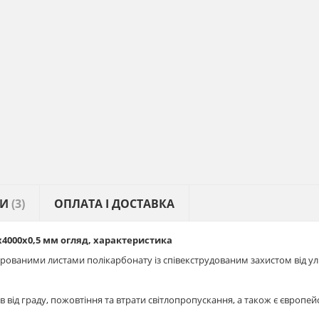
КИ
(3)
ОПЛАТА І ДОСТАВКА
х4000х0,5 мм огляд, характеристика
рованими листами полікарбонату із співекструдованим захистом від ул
ків від граду, пожовтіння та втрати світлопропускання, а також є європ