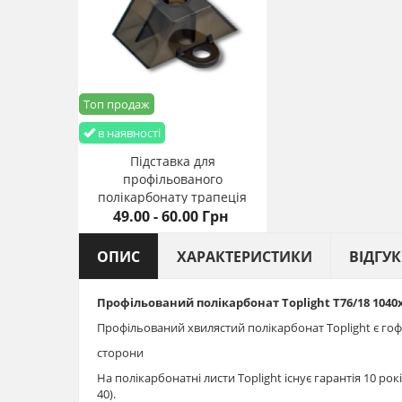
Топ продаж
в наявності
Підставка для
профільованого
полікарбонату трапеція
49.00 - 60.00 Грн
Грека (10 шт)
ОПИС
ХАРАКТЕРИСТИКИ
ВІДГУ
Профільований полікарбонат Toplight T76/18 1040
Профільований хвилястий полікарбонат Toplight є гоф
сторони
На полікарбонатні листи Toplight існує гарантія 10 ро
40).