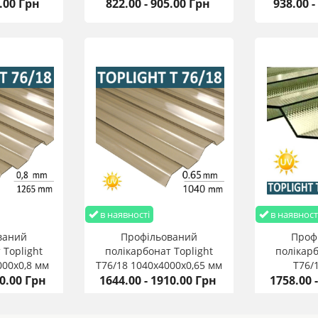
5.00 Грн
822.00 - 905.00 Грн
938.00 -
0 мм купити оптом та в роздріб з доставкою по Україні
в наявності
в наявност
ваний
Профільований
Проф
 Toplight
полікарбонат Toplight
полікарб
000х0,8 мм
T76/18 1040х4000х0,65 мм
T76/
90.00 Грн
1644.00 - 1910.00 Грн
1758.00 
1045х