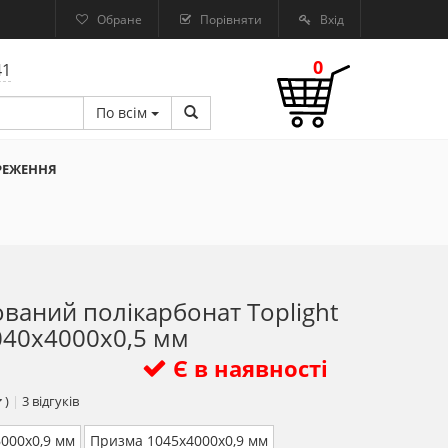
Обране
Порівняти
Вхід
0
41
По всім
РЕЖЕННЯ
ваний полікарбонат Toplight
040х4000х0,5 мм
Є в наявності
)
|
3
відгуків
000х0,9 мм
Призма 1045х4000х0,9 мм