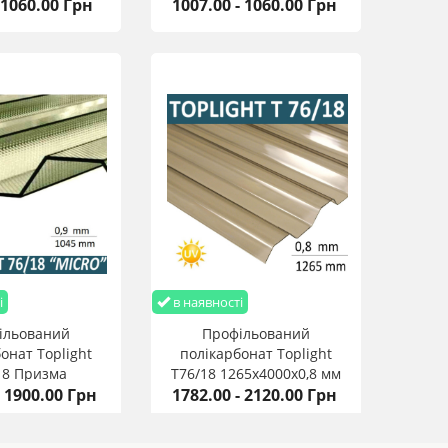
 1060.00 Грн
1007.00 - 1060.00 Грн
і
в наявності
ільований
Профільований
онат Toplight
полікарбонат Toplight
18 Призма
T76/18 1265х4000х0,8 мм
- 1900.00 Грн
3000х0,9 мм
1782.00 - 2120.00 Грн