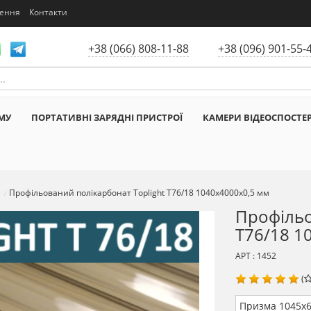
нення
Контакти
+38 (066) 808-11-88
+38 (096) 901-55-
МУ
ПОРТАТИВНІ ЗАРЯДНІ ПРИСТРОЇ
КАМЕРИ ВІДЕОСПОСТЕ
Профільований полікарбонат Toplight T76/18 1040х4000х0,5 мм
Профільо
T76/18 1
АРТ : 1452
(
Призма 1045х6