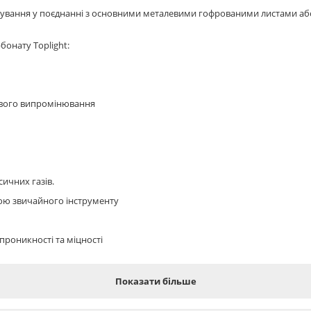
осування у поєднанні з основними металевими гофрованими листами або
онату Toplight:
ового випромінювання
сичних газів.
ою звичайного інструменту
опроникності та міцності
Показати більше