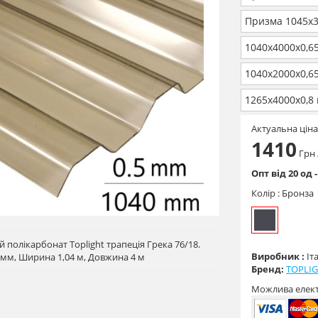
Призма 1045х3
1040х4000х0,6
1040х2000х0,6
1265х4000х0,8
Актуальна ціна
1410
Грн
Опт від 20 од 
Колір :
Бронза
полікарбонат Toplight трапеція Грека 76/18.
Виробник :
Іта
 мм, Ширина 1,04 м, Довжина 4 м
Бренд:
TOPLI
Можлива елек