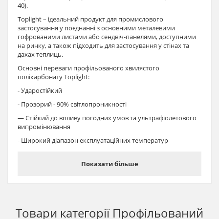
40).
Toplight – ідеальний продукт для промислового
застосування у поєднанні з основними металевими
гофрованими листами або сендвіч-панелями, доступними
на ринку, а також підходить для застосування у стінах та
дахах теплиць.
Основні переваги профільованого хвилястого
полікарбонату Toplight:
- Ударостійкий
- Прозорий - 90% світлопроникності
— Стійкий до впливу погодних умов та ультрафіолетового
випромінювання
- Широкий діапазон експлуатаційних температур
— Стійкий до дії широкого спектру хімічних речовин
Показати більше
— Має легку вагу
- Гарні пожежостійкі якості - при горінні не виділяє
токсичних газів.
— Легко обробляється та встановлюється за допомогою
Товари категорії
Профільований
звичайного інструменту