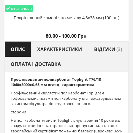
в наявності
Покрівельний саморіз по металу 4,8х38 мм (100 шт)
80.00 - 100.00 Грн
ОПИС
ХАРАКТЕРИСТИКИ
ВІДГУКИ
(3)
ОПЛАТА І ДОСТАВКА
Профільований полікарбонат Toplight T76/18
1040х3000х0,65 мм огляд, характеристика
Профільований хвилястий полікарбонат Toplight є
гофрованими листами полікарбонату із співекструдованим
захистом від ультрафіолету із зовнішнього.
сторони
На полікарбонатні листи Toplight існує гарантія 10 років від
граду, пожовтіння та втрати світлопропускання, а також є
європейський сертифікат пожежної безпеки (Євроклас В-$1-