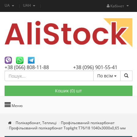
UA
UAH
Кабінет
+38 (066) 808-11-88
+38 (096) 901-55-41
По всім
Кошик (
0
) шт
Меню
Полікарбонат, Теплиці
Профільований полікарбонат
Профільований полікарбонат Toplight T76/18 1040х3000х0,65 мм