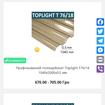
- прозора покрівля
- козирки та навіси
- Балкони та веранди
- Покриття стоянок
- покрівля басейнів
- альтанки
- домашні теплиці
Профільований полікарбонат Toplight 0,65 мм 1040х3000
мм купити оптом та в роздріб з доставкою по Україні
в наявності
Монтаж та зберігання профільованого полікарбонату
Профільований полікарбонат Toplight T76/18
1040х2000х0,5 мм
670.00 - 705.00 Грн