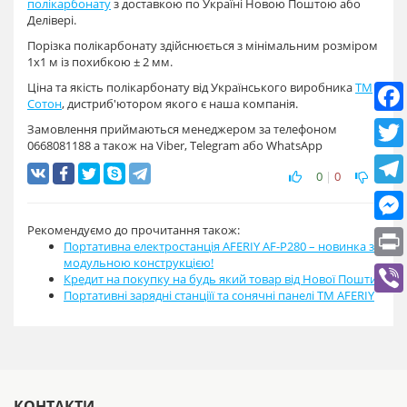
полікарбонату
з доставкою по Україні Новою Поштою або
Делівері.
Порізка полікарбонату здійснюється з мінімальним розміром
1х1 м із похибкою ± 2 мм.
Ціна та якість полікарбонату від Українського виробника
ТМ
Сотон
, дистриб'ютором якого є наша компанія.
Замовлення приймаються менеджером за телефоном
0668081188 а також на Viber, Telegram або WhatsApp
0
|
0
Рекомендуємо до прочитання також:
Портативна електростанція AFERIY AF-P280 – новинка з
модульною конструкцією!
Кредит на покупку на будь який товар від Нової Пошти
Портативні зарядні станціїї та сонячні панелі ТМ AFERIY
КОНТАКТИ